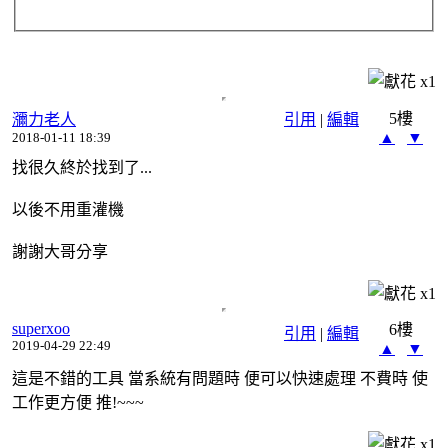
x
1
5樓
瀰力老人
引用
|
編輯
▲
▼
2018-01-11 18:39
找很久終於找到了...
以後不用重灌機
謝謝大哥分享
x
1
superxoo
6樓
引用
|
編輯
2019-04-29 22:49
▲
▼
這是不錯的工具 當系統有問題時 便可以快速處理 不費時 使
工作更方便 推!~~~
x
1