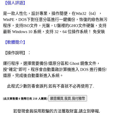
【個人評語】
是一款人性化，設計專業，操作簡便，在Win32（64），
WinPE，DOS下對任意分區進行一鍵備份，恢復的綠色無污
程序，支持ISO文件，光盤，U盤裡的GHO文件硬盤，支持
最新 Windows 10 系統，支持 32、64 位操作系統！ 免安裝
【軟體簡介】
【操作說明】：
運行程序，選擇需要備份/還原分區和 Ghost 鏡像文件，
按"確定"即可，程序會自動重啟計算機進入 DOS 進行備份/
還原，完成後自動重新進入系統。
此程式少數防毒會誤判.如有不喜就不必再使用了.
[此文章售價
0
雅幣已有
210
人購買]
若發現會員採用欺騙的方法獲取財富,請立刻舉報,