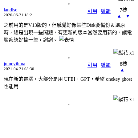
landise
7樓
引用
|
編輯
2020-06-21 18:21
▲
▼
之前用的是V13版的，但感覺好像某些Disk要備份＆還原
時，總是出現一些問題，有更新的版本當然要用新的，讓電
腦系統好搞一些，謝謝。
x
1
juineyihma
8樓
引用
|
編輯
2021-04-21 08:30
▲
現在新的電腦，大部分是用 UFEI + GPT，希望 onekey ghost
也能用
x
1