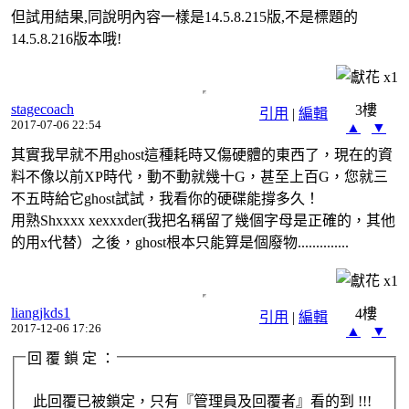
但試用結果,同說明內容一樣是14.5.8.215版,不是標題的
14.5.8.216版本哦!
x
1
stagecoach
3樓
引用
|
編輯
2017-07-06 22:54
▲
▼
其實我早就不用ghost這種耗時又傷硬體的東西了，現在的資
料不像以前XP時代，動不動就幾十G，甚至上百G，您就三
不五時給它ghost試試，我看你的硬碟能撐多久！
用熟Shxxxx xexxxder(我把名稱留了幾個字母是正確的，其他
的用x代替）之後，ghost根本只能算是個廢物..............
x
1
liangjkds1
4樓
引用
|
編輯
2017-12-06 17:26
▲
▼
回 覆 鎖 定 ：
此回覆已被鎖定，只有『管理員及回覆者』看的到 !!!