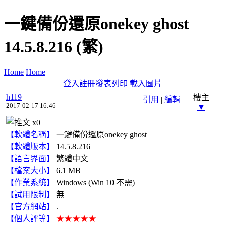
一鍵備份還原onekey ghost
14.5.8.216 (繁)
Home
Home
登入
註冊
發表
列印
載入圖片
h119
樓主
引用
|
編輯
2017-02-17 16:46
▼
x
0
【軟體名稱】
一鍵備份還原onekey ghost
【軟體版本】
14.5.8.216
【語言界面】
繁體中文
【檔案大小】
6.1 MB
【作業系統】
Windows (Win 10 不需)
【試用限制】
無
【官方網站】
.
【個人評等】
★★★★★