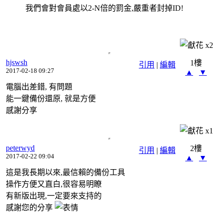
我們會對會員處以2-N倍的罰金,嚴重者封掉ID!
x
2
hjswsh
1樓
引用
|
編輯
2017-02-18 09:27
▲
▼
電腦出差錯, 有問題
能一鍵備份還原, 就是方便
感謝分享
x
1
peterwyd
2樓
引用
|
編輯
2017-02-22 09:04
▲
▼
這是我長期以來,最信賴的備份工具
操作方便又直白,很容易明瞭
有新版出現,一定要來支持的
感謝您的分享