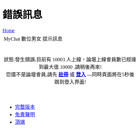
錯誤訊息
Home
MyChat 數位男女 提示訊息
狀態:發生錯誤,目前有 10003 人上線，論壇上線會員數已經達
到最大值 10000 ,請稍後再來!
您還不是論壇會員,請先
註冊
或
登入
---同時頁面將在5秒後
跳到登入界面!
完整版本
免責聲明
頂端