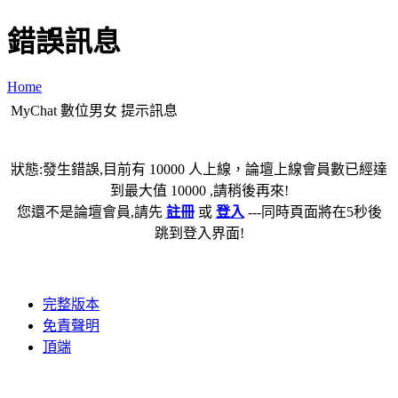
錯誤訊息
Home
MyChat 數位男女 提示訊息
狀態:發生錯誤,目前有 10000 人上線，論壇上線會員數已經達
到最大值 10000 ,請稍後再來!
您還不是論壇會員,請先
註冊
或
登入
---同時頁面將在5秒後
跳到登入界面!
完整版本
免責聲明
頂端