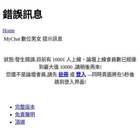
錯誤訊息
Home
MyChat 數位男女 提示訊息
狀態:發生錯誤,目前有 10001 人上線，論壇上線會員數已經達
到最大值 10000 ,請稍後再來!
您還不是論壇會員,請先
註冊
或
登入
---同時頁面將在5秒後
跳到登入界面!
完整版本
免責聲明
頂端