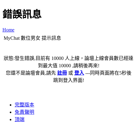
錯誤訊息
Home
MyChat 數位男女 提示訊息
狀態:發生錯誤,目前有 10000 人上線，論壇上線會員數已經達
到最大值 10000 ,請稍後再來!
您還不是論壇會員,請先
註冊
或
登入
---同時頁面將在5秒後
跳到登入界面!
完整版本
免責聲明
頂端