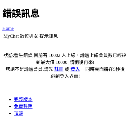
錯誤訊息
Home
MyChat 數位男女 提示訊息
狀態:發生錯誤,目前有 10002 人上線，論壇上線會員數已經達
到最大值 10000 ,請稍後再來!
您還不是論壇會員,請先
註冊
或
登入
---同時頁面將在5秒後
跳到登入界面!
完整版本
免責聲明
頂端