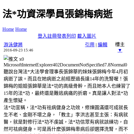
法*功資深學員張錦梅病逝
Home
Home
登入
註冊
發表
列印
載入圖片
樓主
游泳健將
引用
|
編輯
▼
2016-09-23 15:46
x
0
MicrosoftInternetExplorer402DocumentNotSpecified7.8Normal0
聽說台灣法*大法學會理事長張錦華的妹妹張錦梅今年4月初
病逝了誒。而且在她病逝之前經歷過長達14年的洗腎喔！張
錦梅的姐姐張錦華是法*功的高級骨幹，而且她本人也練習了
15年的法*功，最終還是難逃病痛的折磨。真是讓人對法*功
產生懷疑。
法*功宣稱，法*功有祛病健身之功效，修煉圓滿還可成就長
生不老、金剛不壞之身，「教主」李洪志甚至主張：有病就
醫，就是對修行法
*
功不虔誠，法
*
功信眾有病就該練功，自
然可祛病健身。可是爲什麽張錦梅患病后卻選擇洗腎，而不