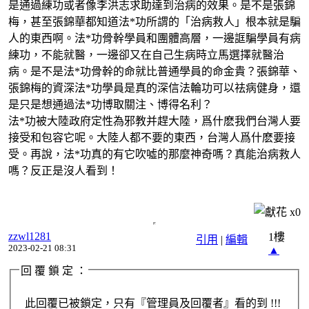
是通過練功或者像李洪志求助達到治病的效果。是不是張錦
梅，甚至張錦華都知道法
*
功所謂的「治病救人」根本就是騙
人的東西啊。法
*
功骨幹學員和團體高層，一邊誆騙學員有病
練功，不能就醫，一邊卻又在自己生病時立馬選擇就醫治
病。是不是法
*
功骨幹的命就比普通學員的命金貴？張錦華、
張錦梅的資深法
*
功學員是真的深信法輪功可以祛病健身，還
是只是想通過法
*
功博取關注、博得名利？
法
*
功被大陸政府定性為邪教并趕大陸，爲什麽我們台灣人要
接受和包容它呢。大陸人都不要的東西，台灣人爲什麽要接
受。再說，法
*
功真的有它吹噓的那麼神奇嗎？真能治病救人
嗎？反正是沒人看到！
x
0
zzwl1281
1樓
引用
|
編輯
2023-02-21 08:31
▲
回 覆 鎖 定 ：
此回覆已被鎖定，只有『管理員及回覆者』看的到 !!!