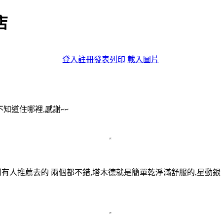
店
登入
註冊
發表
列印
載入圖片
不知道住哪裡
感謝
,
~~
看到有人推薦去的 兩個都不錯,塔木德就是簡單乾淨滿舒服的,星動