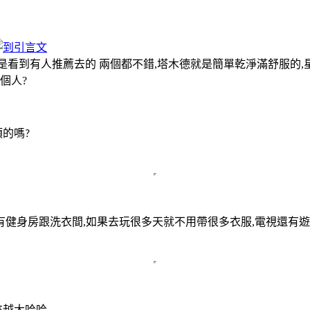
,是看到有人推薦去的 兩個都不錯,塔木德就是簡單乾淨滿舒服的
個人?
類的嗎
?
河有健身房跟洗衣間,如果去玩很多天就不用帶很多衣服,電視還有
來越大哈哈