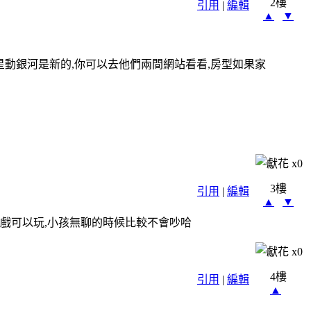
2樓
引用
|
編輯
▲
▼
,星動銀河是新的,你可以去他們兩間網站看看,房型如果家
x
0
3樓
引用
|
編輯
▲
▼
遊戲可以玩,小孩無聊的時候比較不會吵哈
x
0
4樓
引用
|
編輯
▲