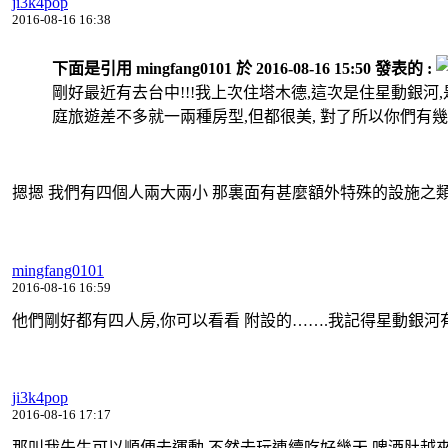
ji3k4pop
2016-08-16 16:38
下面是引用 mingfang0101 於 2016-08-16 15:50 發表的 :
剛好最近有去台中!!!我上次住塔木德,這次是住星動銀河
庭旅遊差不多就一兩種房型,但都很美, 對了所以你們有幾
摁摁
我們有四個人兩大兩小
那裏面有甚麼額外特殊的設施之
mingfang0101
2016-08-16 16:59
他們剛好都有四人房,你可以看看 附設的…….我記得星動銀
ji3k4pop
2016-08-16 17:17
那叫我先生可以順便去運動,不然去玩連續吃好幾天,啤酒肚越