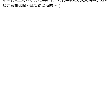
總之感謝你喔~~感覺還滿棒的~~ :)