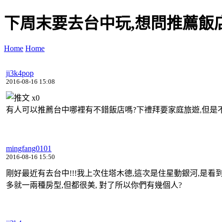
下周末要去台中玩,想問推薦飯
Home
Home
ji3k4pop
2016-08-16 15:08
x
0
有人可以推薦台中哪裡有不錯飯店嗎
下禮拜要家庭旅遊
但是
?
,
mingfang0101
2016-08-16 15:50
剛好最近有去台中!!!我上次住塔木德,這次是住星動銀河,是
多就一兩種房型,但都很美, 對了所以你們有幾個人?