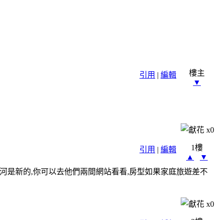
樓主
引用
|
編輯
▼
x
0
1樓
引用
|
編輯
▲
▼
銀河是新的,你可以去他們兩間網站看看,房型如果家庭旅遊差不
x
0