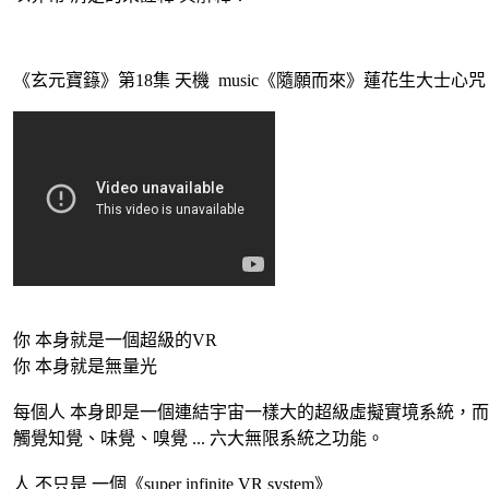
《玄元寶籙》第18集 天機 music《隨願而來》蓮花生大士心咒
你 本身就是一個超級的VR
你 本身就是無量光
每個人 本身即是一個連結宇宙一樣大的超級虛擬實境系統，
觸覺知覺、味覺、嗅覺 ... 六大無限系統之功能。
人 不只是 一個《super infinite VR system》