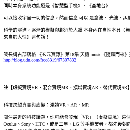
同時本身系統功能還是《智慧型手機》、《基地台》 ...
可以接收宇宙一切的信息，然而信息 可以 是念波、 光波、炁能等
科學的演進，逐漸的模擬與趨近於人體 本身內在自性本具〈
來自於人性】這句話！
笑長講古部落格 《玄元寶籙》第18集 天機 music《隨願而來
http://blog.udn.com/free8319/67307832
註【虛擬實境VR、混合實境MR、擴增實境AR、替代實境SR
科技跨越真實與虛擬：淺談VR、AR、MR
關注最近的科技議題，你可能會發現「VR」（虛擬實境）這
Oculus、Sony、HTC，或是三星、LG 等手機業者，都先後朝