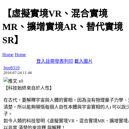
【虛擬實境VR、混合實境
MR、擴增實境AR、替代實境
SR】
Home
Home
登入
註冊
發表
列印
載入圖片
free8319
2016-07-24 11:46
x
0
【科技始終來自於人性】
在古代，要解釋宇宙與人體的實相，因為沒有物理量子力學、
清楚，所以能夠頓悟每個人自性本體與宇宙實相的人) 可以說
子。
如今人類的科技發明《虛擬實境VR、混合實境MR、擴增實境AR
以非常 清楚的來詮釋 與解釋！