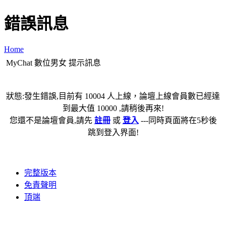
錯誤訊息
Home
MyChat 數位男女 提示訊息
狀態:發生錯誤,目前有 10004 人上線，論壇上線會員數已經達
到最大值 10000 ,請稍後再來!
您還不是論壇會員,請先
註冊
或
登入
---同時頁面將在5秒後
跳到登入界面!
完整版本
免責聲明
頂端