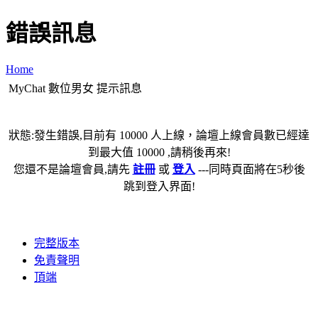
錯誤訊息
Home
MyChat 數位男女 提示訊息
狀態:發生錯誤,目前有 10000 人上線，論壇上線會員數已經達
到最大值 10000 ,請稍後再來!
您還不是論壇會員,請先
註冊
或
登入
---同時頁面將在5秒後
跳到登入界面!
完整版本
免責聲明
頂端