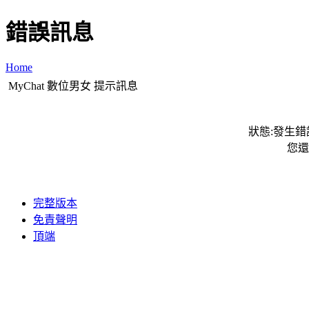
錯誤訊息
Home
MyChat 數位男女 提示訊息
狀態:發生錯誤
您還
完整版本
免責聲明
頂端