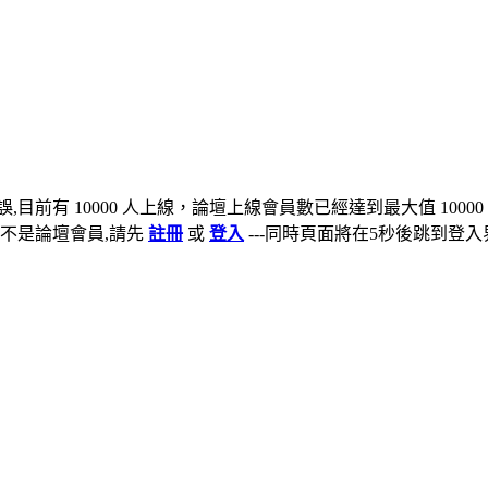
,目前有 10000 人上線，論壇上線會員數已經達到最大值 10000
不是論壇會員,請先
註冊
或
登入
---同時頁面將在5秒後跳到登入