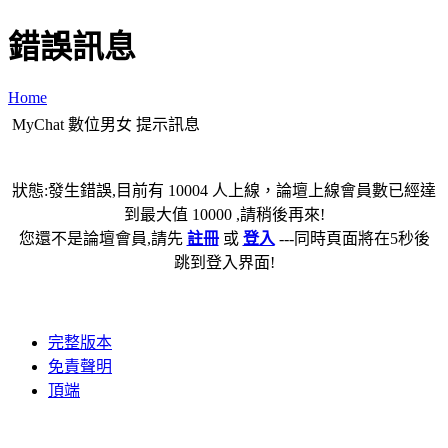
錯誤訊息
Home
MyChat 數位男女 提示訊息
狀態:發生錯誤,目前有 10004 人上線，論壇上線會員數已經達
到最大值 10000 ,請稍後再來!
您還不是論壇會員,請先
註冊
或
登入
---同時頁面將在5秒後
跳到登入界面!
完整版本
免責聲明
頂端