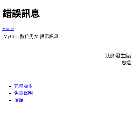
錯誤訊息
Home
MyChat 數位男女 提示訊息
狀態:發生錯誤
您還
完整版本
免責聲明
頂端