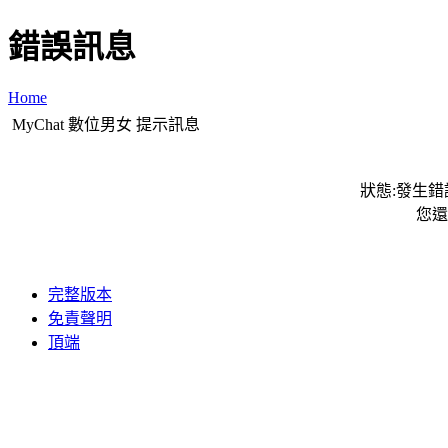
錯誤訊息
Home
MyChat 數位男女 提示訊息
狀態:發生錯誤
您還
完整版本
免責聲明
頂端