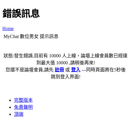
錯誤訊息
Home
MyChat 數位男女 提示訊息
狀態:發生錯誤,目前有 10000 人上線，論壇上線會員數已經達
到最大值 10000 ,請稍後再來!
您還不是論壇會員,請先
註冊
或
登入
---同時頁面將在5秒後
跳到登入界面!
完整版本
免責聲明
頂端