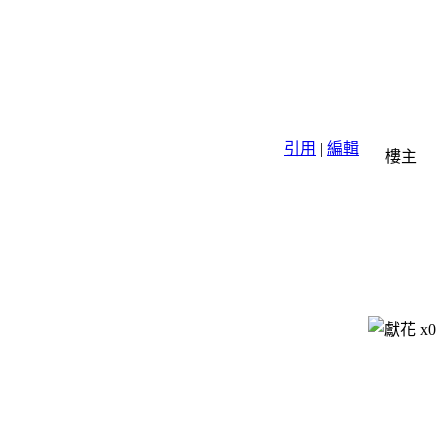
引用
|
編輯
樓主
x
0