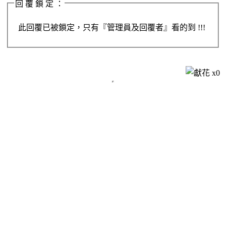
回 覆 鎖 定 ：
此回覆已被鎖定，只有『管理員及回覆者』看的到 !!!
x
0