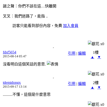
謎之聲：你們不該在這…快離開
叉叉：我們迷路了，能指 ..
訪客只能看到部份內容，免費
加入會員
x
0
fdsf5654
1樓
引用
|
編輯
2015-08-14 05:47
▲
▼
沒看明白這個笑話的意思.
x
0
tdemidongx
2樓
引用
|
編輯
2015-09-17 13:14
▲
▼
..........不懂，這個是什麼意思
x
0