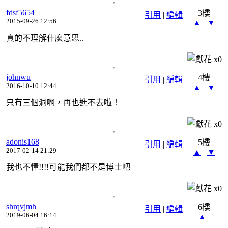
fdsf5654
3樓
引用
|
編輯
2015-09-26 12:56
▲
▼
真的不理解什麼意思..
x
0
johnwu
4樓
引用
|
編輯
2016-10-10 12:44
▲
▼
只有三個洞啊，再也進不去啦！
x
0
adonis168
5樓
引用
|
編輯
2017-02-14 21:29
▲
▼
我也不懂!!!!可能我們都不是博士吧
x
0
shrqvjmh
6樓
引用
|
編輯
2019-06-04 16:14
▲