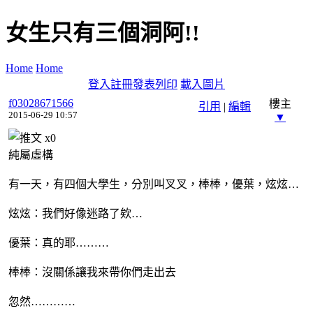
女生只有三個洞阿!!
Home
Home
登入
註冊
發表
列印
載入圖片
f03028671566
樓主
引用
|
編輯
2015-06-29 10:57
▼
x
0
純屬虛構
有一天，有四個大學生，分別叫叉叉，棒棒，優葉，炫炫…
炫炫：我們好像迷路了欸…
優葉：真的耶………
棒棒：沒關係讓我來帶你們走出去
忽然…………