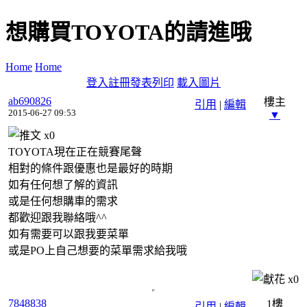
想購買TOYOTA的請進哦
Home
Home
登入
註冊
發表
列印
載入圖片
ab690826
樓主
引用
|
編輯
2015-06-27 09:53
▼
x
0
TOYOTA現在正在競賽尾聲
相對的條件跟優惠也是最好的時期
如有任何想了解的資訊
或是任何想購車的需求
都歡迎跟我聯絡哦^^
如有需要可以跟我要菜單
或是PO上自己想要的菜單需求給我哦
x
0
7848838
1樓
引用
|
編輯