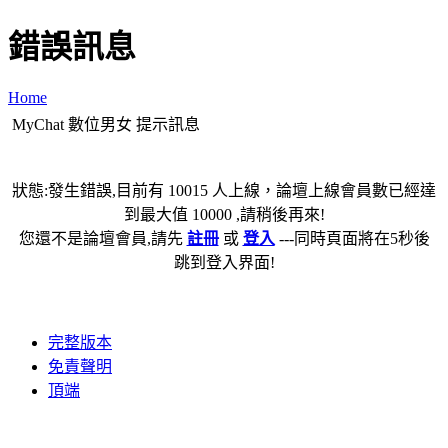
錯誤訊息
Home
MyChat 數位男女 提示訊息
狀態:發生錯誤,目前有 10015 人上線，論壇上線會員數已經達
到最大值 10000 ,請稍後再來!
您還不是論壇會員,請先
註冊
或
登入
---同時頁面將在5秒後
跳到登入界面!
完整版本
免責聲明
頂端