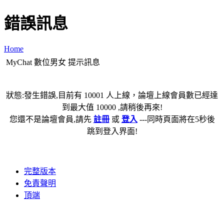
錯誤訊息
Home
MyChat 數位男女 提示訊息
狀態:發生錯誤,目前有 10001 人上線，論壇上線會員數已經達
到最大值 10000 ,請稍後再來!
您還不是論壇會員,請先
註冊
或
登入
---同時頁面將在5秒後
跳到登入界面!
完整版本
免責聲明
頂端