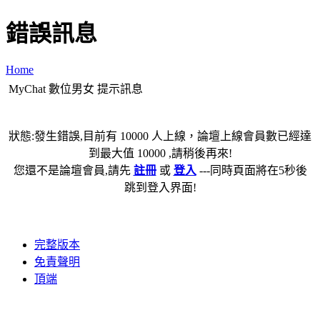
錯誤訊息
Home
MyChat 數位男女 提示訊息
狀態:發生錯誤,目前有 10000 人上線，論壇上線會員數已經達
到最大值 10000 ,請稍後再來!
您還不是論壇會員,請先
註冊
或
登入
---同時頁面將在5秒後
跳到登入界面!
完整版本
免責聲明
頂端