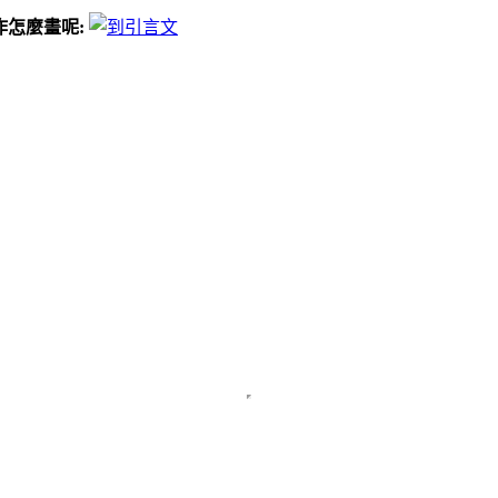
問畫作怎麼畫呢: