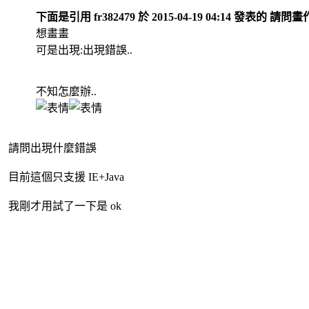
下面是引用 fr382479 於 2015-04-19 04:14 發表的 請
想畫畫
可是出現:出現錯誤..
不知怎麼辦..
請問出現什麼錯誤
目前這個只支援 IE+Java
我剛才用試了一下是 ok