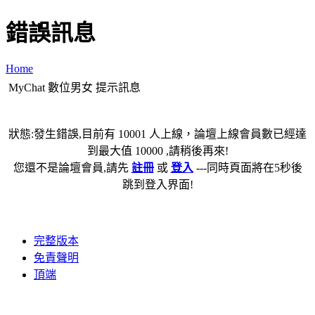
錯誤訊息
Home
MyChat 數位男女 提示訊息
狀態:發生錯誤,目前有 10001 人上線，論壇上線會員數已經達
到最大值 10000 ,請稍後再來!
您還不是論壇會員,請先
註冊
或
登入
---同時頁面將在5秒後
跳到登入界面!
完整版本
免責聲明
頂端