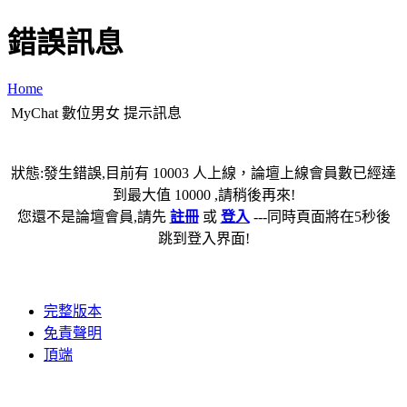
錯誤訊息
Home
MyChat 數位男女 提示訊息
狀態:發生錯誤,目前有 10003 人上線，論壇上線會員數已經達
到最大值 10000 ,請稍後再來!
您還不是論壇會員,請先
註冊
或
登入
---同時頁面將在5秒後
跳到登入界面!
完整版本
免責聲明
頂端