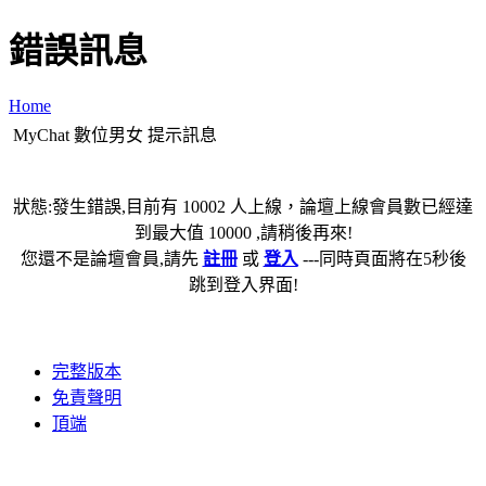
錯誤訊息
Home
MyChat 數位男女 提示訊息
狀態:發生錯誤,目前有 10002 人上線，論壇上線會員數已經達
到最大值 10000 ,請稍後再來!
您還不是論壇會員,請先
註冊
或
登入
---同時頁面將在5秒後
跳到登入界面!
完整版本
免責聲明
頂端