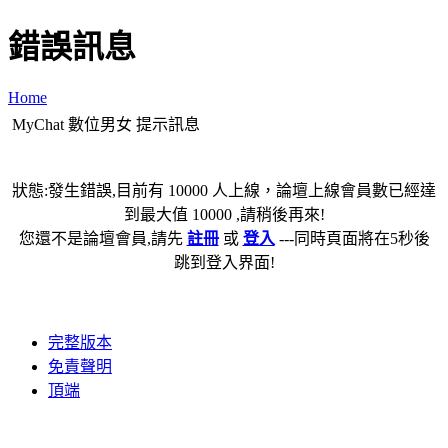
錯誤訊息
Home
MyChat 數位男女 提示訊息
狀態:發生錯誤,目前有 10000 人上線，論壇上線會員數已經達
到最大值 10000 ,請稍後再來!
您還不是論壇會員,請先
註冊
或
登入
---同時頁面將在5秒後
跳到登入界面!
完整版本
免責聲明
頂端