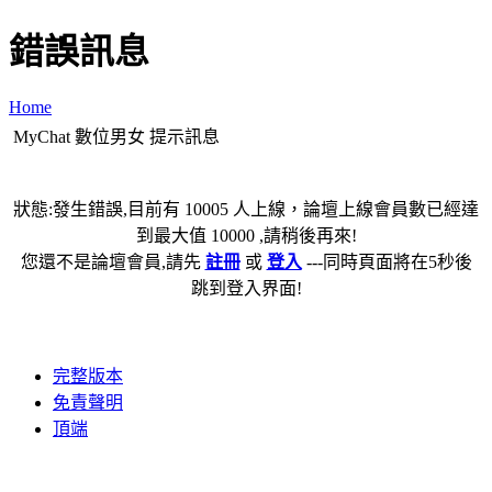
錯誤訊息
Home
MyChat 數位男女 提示訊息
狀態:發生錯誤,目前有 10005 人上線，論壇上線會員數已經達
到最大值 10000 ,請稍後再來!
您還不是論壇會員,請先
註冊
或
登入
---同時頁面將在5秒後
跳到登入界面!
完整版本
免責聲明
頂端