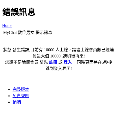
錯誤訊息
Home
MyChat 數位男女 提示訊息
狀態:發生錯誤,目前有 10000 人上線，論壇上線會員數已經達
到最大值 10000 ,請稍後再來!
您還不是論壇會員,請先
註冊
或
登入
---同時頁面將在5秒後
跳到登入界面!
完整版本
免責聲明
頂端