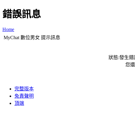
錯誤訊息
Home
MyChat 數位男女 提示訊息
狀態:發生錯誤
您還
完整版本
免責聲明
頂端