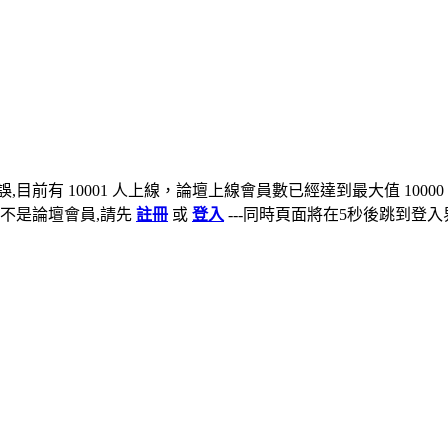
,目前有 10001 人上線，論壇上線會員數已經達到最大值 10000
不是論壇會員,請先
註冊
或
登入
---同時頁面將在5秒後跳到登入