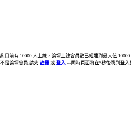
,目前有 10000 人上線，論壇上線會員數已經達到最大值 10000
不是論壇會員,請先
註冊
或
登入
---同時頁面將在5秒後跳到登入