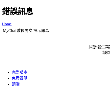
錯誤訊息
Home
MyChat 數位男女 提示訊息
狀態:發生錯誤
您還
完整版本
免責聲明
頂端