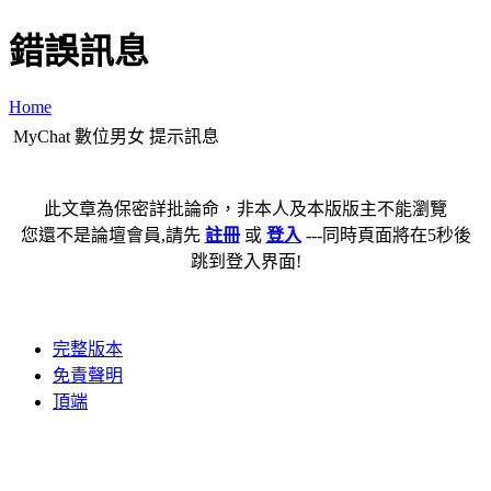
錯誤訊息
Home
MyChat 數位男女 提示訊息
此文章為保密詳批論命，非本人及本版版主不能瀏覽
您還不是論壇會員,請先
註冊
或
登入
---同時頁面將在5秒後
跳到登入界面!
完整版本
免責聲明
頂端