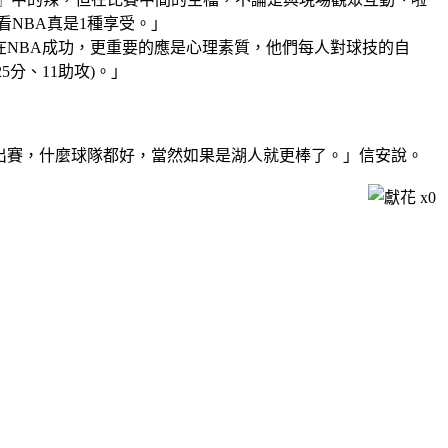
NBA真是1種享受。」
我覺得要在NBA成功，更重要的應是心理素質，他們每人對球技的自
5分、11助攻)。」
下出賽，什麼球隊都好，當然如果是湖人就更棒了。」信安說。
x
0