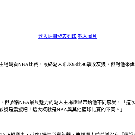
登入
註冊
發表
列印
載入圖片
場觀看NBA比賽，最終湖人雖以93比90擊敗灰狼，但對他來
A，但號稱NBA最具魅力的湖人主場還是帶給他不同感受，「這
該說是震撼吧！這大概就是NBA與其他籃球比賽的不同。」
得NBA正規賽事，就像1場精彩嘉年華，雖然湖人啦啦隊沒有『