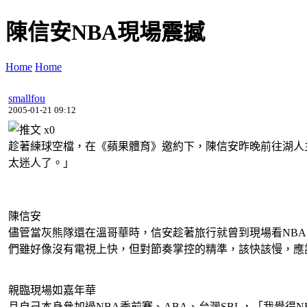
陳信安NBA現場震撼
Home
Home
smallfou
2005-01-21 09:12
x
0
趁著練球空檔，在《蘋果體育》邀約下，陳信安昨晚前往湖人主
太迷人了。」
陳信安
儘管當灰熊隊還在溫哥華時，信安趁著旅行就曾到現場看NB
們雖好像沒有電視上快，但對節奏掌控的精準，該快該慢，應
親臨現場如嘉年華
且自己本身參加過NBA季前賽、ABA、台灣SBL，「我覺