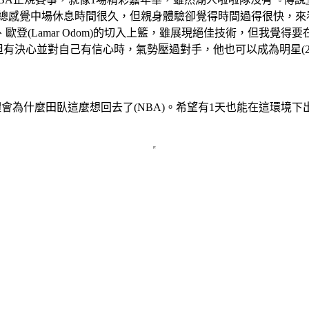
總感覺中場休息時間很久，但親身體驗卻覺得時間過得很快，來看
勝一擊、歐登(Lamar Odom)的切入上籃，雖展現絕佳技術，但
球員，但有決心並對自己有信心時，氣勢壓過對手，他也可以成為明星(2
體會為什麼田臥這麼想回去了(NBA)。希望有1天也能在這環境