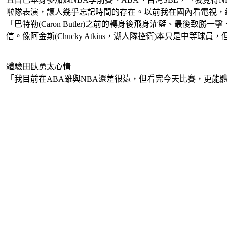
啦隊表演，讓人幾乎忘記時間的存在。以前我在國內看電視，
「巴特勒(Caron Butler)之前的轉身後飛身灌籃、最後致
信。像阿金斯(Chucky Atkins，湖人隊控衛)本只是中等
體驗田臥勇太心情
「我目前在ABA雖與NBA還差很遠，但看完今天比賽，更能