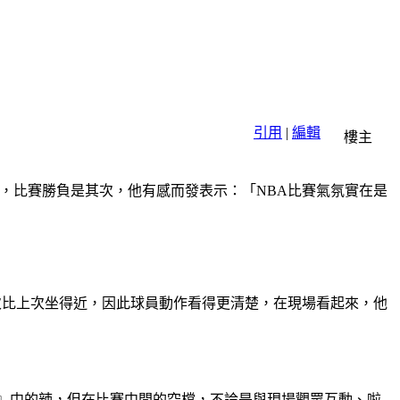
引用
|
編輯
樓主
說，比賽勝負是其次，他有感而發表示：「NBA比賽氣氛實在是
次比上次坐得近，因此球員動作看得更清楚，在現場看起來，他
傳說』中的辣，但在比賽中間的空檔，不論是與現場觀眾互動、啦