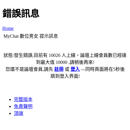
錯誤訊息
Home
MyChat 數位男女 提示訊息
狀態:發生錯誤,目前有 10026 人上線，論壇上線會員數已經達
到最大值 10000 ,請稍後再來!
您還不是論壇會員,請先
註冊
或
登入
---同時頁面將在5秒後
跳到登入界面!
完整版本
免責聲明
頂端