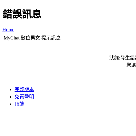
錯誤訊息
Home
MyChat 數位男女 提示訊息
狀態:發生錯誤
您還
完整版本
免責聲明
頂端