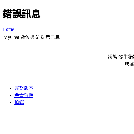
錯誤訊息
Home
MyChat 數位男女 提示訊息
狀態:發生錯誤
您還
完整版本
免責聲明
頂端