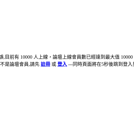
,目前有 10000 人上線，論壇上線會員數已經達到最大值 10000
不是論壇會員,請先
註冊
或
登入
---同時頁面將在5秒後跳到登入