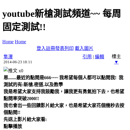
youtube新槍測試頻道~~ 每周
固定測試!!
Home
Home
登入
註冊
發表
列印
載入圖片
樓主
隼澤
引用
|
編輯
▼
2014-06-23 18:11
x
0
恩.......最近的點閱是666~~~ 我希望每個人都可以點閱我! 我
測試的有:新槍.密道.以及教學
我是希望大家支持我鼓勵我，讓我更有勇氣拍下去，也希望
點閱率突破2000!!
我也會出一些回饋影片給大家，也是希望大家花個幾秒去按
個點閱!!
先送上影片給大家看:
點擊播放