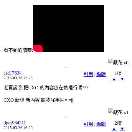
看不到的請案:
x
0
asd17634
1樓
引用
|
編輯
2015-03-26 15:25
▲
▼
老實說 別把CXO 的內容放在這裡行嗎???
CXO 新槍 新內容 關我屁事阿= =|||
x
1
dpes964211
2樓
引用
|
編輯
2015-03-26 16:00
▲
▼