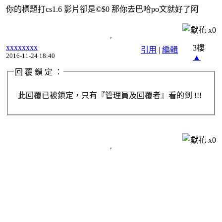
你的標題打cs1.6 影片卻是©$0 那你去巴哈po文就好了阿
x
0
‏xxxxxxxx
3樓
引用
|
編輯
2016-11-24 18:40
▲
回 覆 鎖 定 ：
此回覆已被鎖定，只有『管理員及回覆者』看的到 !!!
x
0