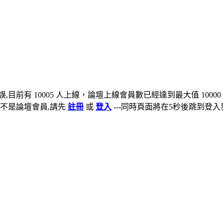
,目前有 10005 人上線，論壇上線會員數已經達到最大值 10000
不是論壇會員,請先
註冊
或
登入
---同時頁面將在5秒後跳到登入