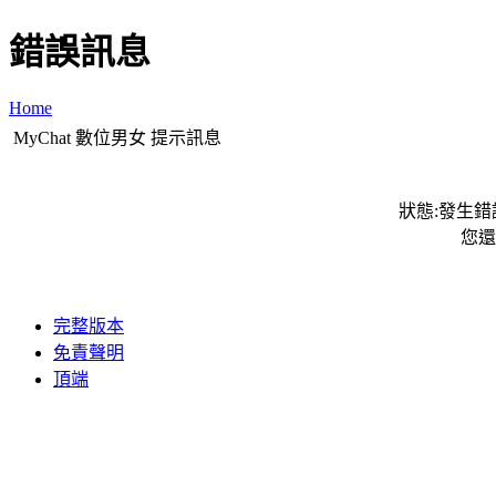
錯誤訊息
Home
MyChat 數位男女 提示訊息
狀態:發生錯誤
您還
完整版本
免責聲明
頂端