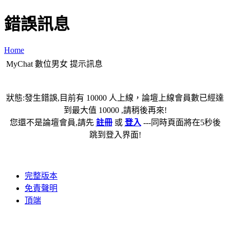
錯誤訊息
Home
MyChat 數位男女 提示訊息
狀態:發生錯誤,目前有 10000 人上線，論壇上線會員數已經達
到最大值 10000 ,請稍後再來!
您還不是論壇會員,請先
註冊
或
登入
---同時頁面將在5秒後
跳到登入界面!
完整版本
免責聲明
頂端