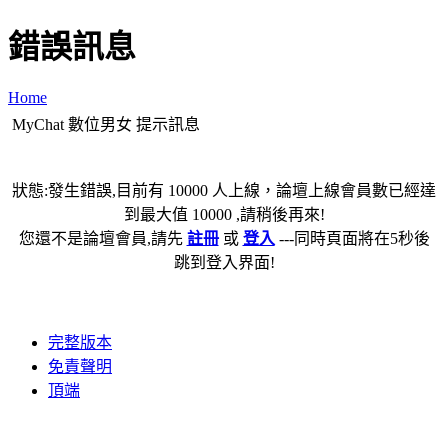
錯誤訊息
Home
MyChat 數位男女 提示訊息
狀態:發生錯誤,目前有 10000 人上線，論壇上線會員數已經達
到最大值 10000 ,請稍後再來!
您還不是論壇會員,請先
註冊
或
登入
---同時頁面將在5秒後
跳到登入界面!
完整版本
免責聲明
頂端