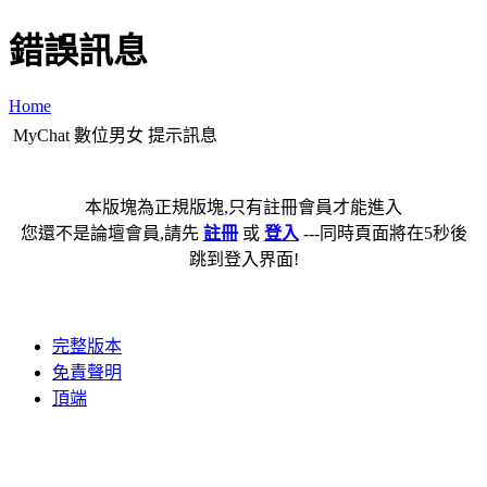
錯誤訊息
Home
MyChat 數位男女 提示訊息
本版塊為正規版塊,只有註冊會員才能進入
您還不是論壇會員,請先
註冊
或
登入
---同時頁面將在5秒後
跳到登入界面!
完整版本
免責聲明
頂端