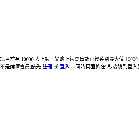
,目前有 10000 人上線，論壇上線會員數已經達到最大值 10000
不是論壇會員,請先
註冊
或
登入
---同時頁面將在5秒後跳到登入