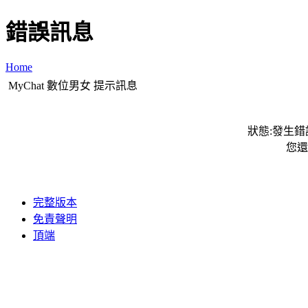
錯誤訊息
Home
MyChat 數位男女 提示訊息
狀態:發生錯誤
您還
完整版本
免責聲明
頂端