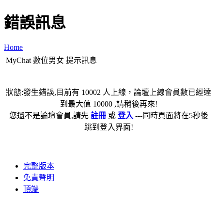
錯誤訊息
Home
MyChat 數位男女 提示訊息
狀態:發生錯誤,目前有 10002 人上線，論壇上線會員數已經達
到最大值 10000 ,請稍後再來!
您還不是論壇會員,請先
註冊
或
登入
---同時頁面將在5秒後
跳到登入界面!
完整版本
免責聲明
頂端