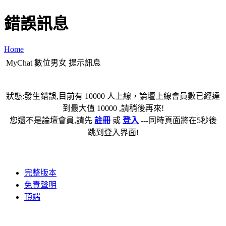
錯誤訊息
Home
MyChat 數位男女 提示訊息
狀態:發生錯誤,目前有 10000 人上線，論壇上線會員數已經達
到最大值 10000 ,請稍後再來!
您還不是論壇會員,請先
註冊
或
登入
---同時頁面將在5秒後
跳到登入界面!
完整版本
免責聲明
頂端