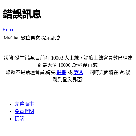
錯誤訊息
Home
MyChat 數位男女 提示訊息
狀態:發生錯誤,目前有 10003 人上線，論壇上線會員數已經達
到最大值 10000 ,請稍後再來!
您還不是論壇會員,請先
註冊
或
登入
---同時頁面將在5秒後
跳到登入界面!
完整版本
免責聲明
頂端