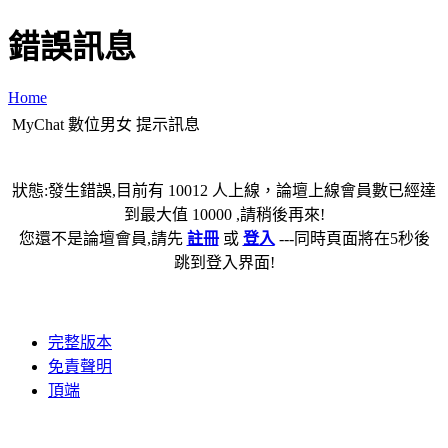
錯誤訊息
Home
MyChat 數位男女 提示訊息
狀態:發生錯誤,目前有 10012 人上線，論壇上線會員數已經達
到最大值 10000 ,請稍後再來!
您還不是論壇會員,請先
註冊
或
登入
---同時頁面將在5秒後
跳到登入界面!
完整版本
免責聲明
頂端