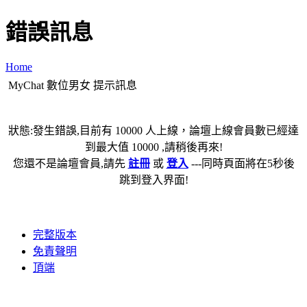
錯誤訊息
Home
MyChat 數位男女 提示訊息
狀態:發生錯誤,目前有 10000 人上線，論壇上線會員數已經達
到最大值 10000 ,請稍後再來!
您還不是論壇會員,請先
註冊
或
登入
---同時頁面將在5秒後
跳到登入界面!
完整版本
免責聲明
頂端