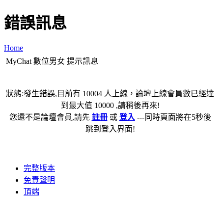
錯誤訊息
Home
MyChat 數位男女 提示訊息
狀態:發生錯誤,目前有 10004 人上線，論壇上線會員數已經達
到最大值 10000 ,請稍後再來!
您還不是論壇會員,請先
註冊
或
登入
---同時頁面將在5秒後
跳到登入界面!
完整版本
免責聲明
頂端