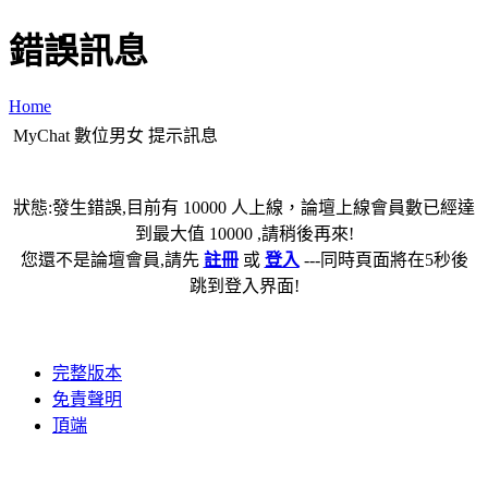
錯誤訊息
Home
MyChat 數位男女 提示訊息
狀態:發生錯誤,目前有 10000 人上線，論壇上線會員數已經達
到最大值 10000 ,請稍後再來!
您還不是論壇會員,請先
註冊
或
登入
---同時頁面將在5秒後
跳到登入界面!
完整版本
免責聲明
頂端