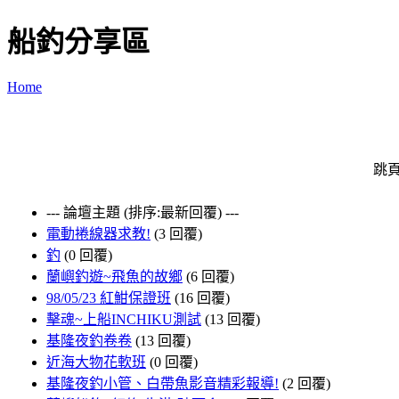
船釣分享區
Home
跳頁
--- 論壇主題 (排序:最新回覆) ---
電動捲線器求教!
(3 回覆)
釣
(0 回覆)
蘭嶼釣遊~飛魚的故鄉
(6 回覆)
98/05/23 紅魽保證班
(16 回覆)
擊魂~上船INCHIKU測試
(13 回覆)
基隆夜釣卷卷
(13 回覆)
近海大物花軟班
(0 回覆)
基隆夜釣小管、白帶魚影音精彩報導!
(2 回覆)