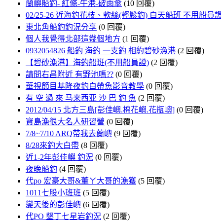
蘭嶼船釣- 紅條-牛港-破雨傘
(10 回覆)
02/25-26 近海釣花枝、軟絲(輕鬆釣) 白天船班 不用船員
東北角船釣釣況分享
(0 回覆)
個人我覺得北部這幾個地方
(1 回覆)
0932054826 船釣 海釣 一支釣 相約碧砂漁港
(2 回覆)
【碧砂漁港】海釣船班(不用船員證)
(2 回覆)
請問右昌附近 有野池嗎??
(0 回覆)
華視節目基隆夜釣白帶魚影音教學
(0 回覆)
有 空 過 來 马来西亚 沙 巴 釣 魚
(2 回覆)
2012/04/15 北方三島[彭佳嶼.棉花嶼.花瓶嶼]
(0 回覆)
寶島漁很大名人研習營
(0 回覆)
7/8~7/10 ARQ帶我去蘭嶼
(9 回覆)
8/28來釣大白帶
(8 回覆)
近1-2年彭佳嶼 釣況
(0 回覆)
夜晚船釣
(4 回覆)
代po 宏豪大哥&董ㄚ大哥的漁獲
(5 回覆)
1011七股小班班
(5 回覆)
變天後的彭佳嶼
(6 回覆)
代PO 墾丁七星岩釣況
(2 回覆)