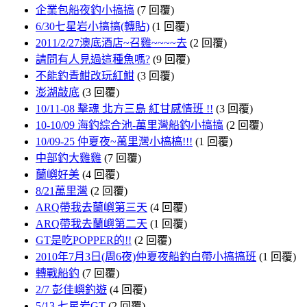
企業包船夜釣小搞搞
(7 回覆)
6/30七星岩小搞搞(轉貼)
(1 回覆)
2011/2/27澳底酒店~召雞~~~~去
(2 回覆)
請問有人見過這種魚嗎?
(9 回覆)
不能釣青魽改玩紅魽
(3 回覆)
澎湖敲底
(3 回覆)
10/11-08 擊魂 北方三島 紅甘感情班 !!
(3 回覆)
10-10/09 海釣綜合池-萬里灣船釣小搞搞
(2 回覆)
10/09-25 仲夏夜~萬里灣小槁槁!!!
(1 回覆)
中部釣大雞雞
(7 回覆)
蘭嶼好美
(4 回覆)
8/21萬里灣
(2 回覆)
ARQ帶我去蘭嶼第三天
(4 回覆)
ARQ帶我去蘭嶼第二天
(1 回覆)
GT是吃POPPER的!!
(2 回覆)
2010年7月3日(周6夜)仲夏夜船釣白帶小搞搞班
(1 回覆)
轉戰船釣
(7 回覆)
2/7 彭佳嶼釣遊
(4 回覆)
5/13 七星岩GT
(2 回覆)